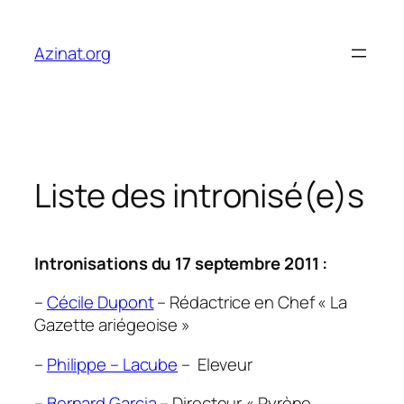
Aller
au
Azinat.org
contenu
Liste des intronisé(e)s
Intronisations du 17 septembre 2011 :
–
Cécile Dupont
– Rédactrice en Chef «
La
Gazette ariégeoise
»
–
Philippe – Lacube
– Eleveur
–
Bernard Garcia
– Directeur «
Pyrène