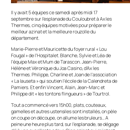
Il y avait 5 équipes ce samedi après midi 17
septembre sur l’esplanade du Couloubret à Ax les
Thermes, cinq équipes motivées pour préparer le
meilleur azinat et la meilleure rouzolle du
département.
Marie-Pierre et Mauricette du foyer rural « Lou
Fougal » de l’Hospitalet. Blanche, Sylvie et Léa de
l’équipe Max et Mum de Tarascon. Jean-Pierre,
Hélène et Véronique du Joa Casino, d’Ax les
Thermes. Philippe, Charline et Joan de l’association
« La lauseta » qui soutien l’école de la Calendreta de
Pamiers. Et enfin Vincent, Alain, Jean-Marc et
Philippe dit « les tontons flingueurs » de Tourtrol.
Tout a commencé vers 15h00, plats, couteaux,
gamelles et autres ustensiles sont installés, on pèle
on coupe on découpe, on allume les bruleurs… A
peine une heure plus tard, sur l’esplanade, se dégage