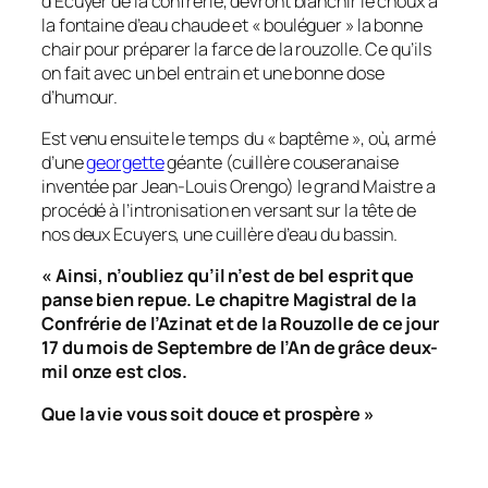
d’Ecuyer de la confrérie, devront blanchir le choux à
la fontaine d’eau chaude et « bouléguer » la bonne
chair pour préparer la farce de la rouzolle. Ce qu’ils
on fait avec un bel entrain et une bonne dose
d’humour.
Est venu ensuite le temps du « baptême », où, armé
d’une
georgette
géante (cuillère couseranaise
inventée par Jean-Louis Orengo) le grand Maistre a
procédé à l’intronisation en versant sur la tête de
nos deux Ecuyers, une cuillère d’eau du bassin.
« Ainsi, n’oubliez qu’il n’est de bel esprit que
panse bien repue. Le chapitre Magistral de la
Confrérie de l’Azinat et de la Rouzolle de ce jour
17 du mois de Septembre de l’An de grâce deux-
mil onze est clos.
Que la vie vous soit douce et prospère »