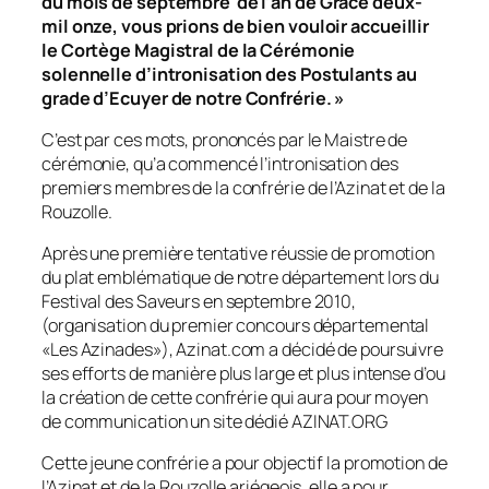
du mois de septembre de l’an de Grâce deux-
mil onze, vous prions de bien vouloir accueillir
le Cortège Magistral de la Cérémonie
solennelle d’intronisation des Postulants au
grade d’Ecuyer de notre Confrérie. »
C’est par ces mots, prononcés par le Maistre de
cérémonie, qu’a commencé l’intronisation des
premiers membres de la confrérie de l’Azinat et de la
Rouzolle.
Après une première tentative réussie de promotion
du plat emblématique de notre département lors du
Festival des Saveurs en septembre 2010,
(organisation du premier concours départemental
«
Les Azinades
»), Azinat.com a décidé de poursuivre
ses efforts de manière plus large et plus intense d’ou
la création de cette confrérie qui aura pour moyen
de communication un site dédié AZINAT.ORG
Cette jeune confrérie a pour objectif la promotion de
l’Azinat et de la Rouzolle ariégeois, elle a pour