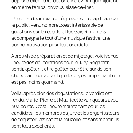
déjà une excellente odeur. Cinq azinat qui mijotent
en même temps, on vous laisse deviner.
Une chaude ambiance règne sous le chapiteau, car
le public, venu nombreux est intarissable de
questions sur la recette et les Gais Rimontais
accompagne le tout d’une musique festive, une
bonne motivation pour les candidats.
Après 4h de préparation et de mijotage, voici venue
l’heure des délibérations pour le Jury. Regarder,
sentir, goûter … et re goûter pour être sûr de son
choix, car, pour autant que le jury est impartial il n’en
est pas moins gourmand.
Voilà, après bien des dégustations, le verdict est
rendu, Marie-Pierre et Mauricette vainqueurs avec
403 points. C’est l’heure maintenant pour les
candidats, les membres du jury et les organisateurs
de déguster l’azinat et la rouzolle, et sans mentir, ils
sont tous excellents.