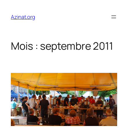
Aller
au
Azinat.org
contenu
Mois :
septembre 2011