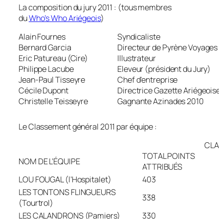
La composition du jury 2011 : (tous membres
du
Who’s Who Ariégeois
)
Alain Fournes
Syndicaliste
Bernard Garcia
Directeur de Pyrène Voyages
Eric Patureau (Cire)
Illustrateur
Philippe Lacube
Eleveur (président du Jury)
Jean-Paul Tisseyre
Chef d’entreprise
Cécile Dupont
Directrice Gazette Ariégeois
Christelle Teisseyre
Gagnante Azinades 2010
Le Classement général 2011 par équipe :
CL
TOTAL POINTS
NOM DE L’ÉQUIPE
ATTRIBUÉS
LOU FOUGAL (l’Hospitalet)
403
LES TONTONS FLINGUEURS
338
(Tourtrol)
LES CALANDRONS (Pamiers)
330