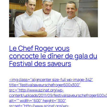
Le Chef Roger vous
concocte le dîner de gala du
Festival des saveurs
<img class="aligncenter size-full wp-image-342"
title="festivalsaveurschefroger600x300"
src="http://www.azinat.org/wp-
content/uploads/2011/09/festivalsaveurschefroger600x
alt="" width="600" height="300"
srcset="http://www.azinat.org/wp-