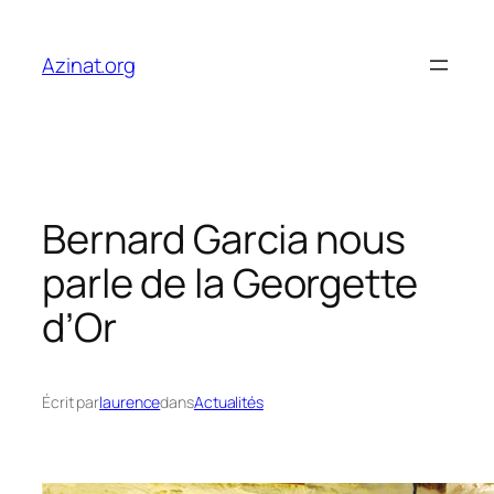
Aller
au
Azinat.org
contenu
Bernard Garcia nous
parle de la Georgette
d’Or
Écrit par
laurence
dans
Actualités