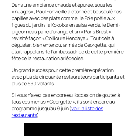
Dans une ambiance chaude et épurée, sous les
«
nuages
« , Paul Fonvieille a étonné et bousculé nos
papilles avec des plats comme,
le Foie poêlé aux
figues du jardin
,
la Kokotxa en salsa verdé
, l
e Demi-
pigeonneau pané d’orange
et un «
Paris Brest
»
revisité façon «
Collioure Hendaye
». Tout celà à
déguster, bien entendu, armés de Georgette, qui
était rappelons-le l’ambassadrice de cette première
fête de la restauration ariégeoise.
Un grand succès pour cette première opération
avec plus de cinquante restaurateurs participants et
plus de 560 votants.
Si vous n’avez pas encore eu l’occasion de gouter à
tous ces menus « Georgette », ils sont encore au
programme jusqu’au 9 juin (
voir la liste des
restaurants
)