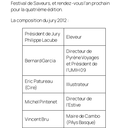
Festival de Saveurs, et rendez-vous l’an prochain
pour la quatrième édition.
La composition du jury 2012 :
Président de Jury
Eleveur
Philippe Lacube
Directeur de
Pyrène Voyages
Bernard Garcia
et Président de
l’UMIH 09
Eric Patureau
Illustrateur
(Cire)
Directeur de
Michel Pintenet
l’Estive
Maire de Cambo
Vincent Bru
(PAys Basque)