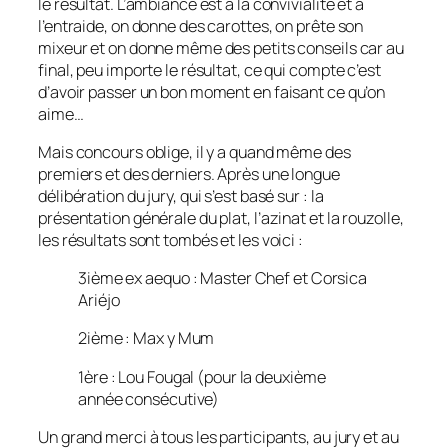
le résultat. L’ambiance est à la convivialité et à
l’entraide, on donne des carottes, on prête son
mixeur et on donne même des petits conseils car au
final, peu importe le résultat, ce qui compte c’est
d’avoir passer un bon moment en faisant ce qu’on
aime…
Mais concours oblige, il y a quand même des
premiers et des derniers. Après une longue
délibération du jury, qui s’est basé sur : la
présentation générale du plat, l’azinat et la rouzolle,
les résultats sont tombés et les voici :
3ième ex aequo : Master Chef et Corsica
Ariéjo
2ième : Max y Mum
1ère : Lou Fougal (pour la deuxième
année consécutive)
Un grand merci à tous les participants, au jury et au