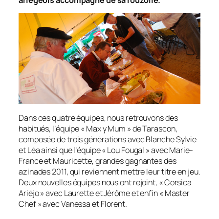
ariégeois accompagné de sa rouzolle.
Dans ces quatre équipes, nous retrouvons des
habitués, l’équipe «
Max y Mum
» de Tarascon,
composée de trois générations avec Blanche Sylvie
et Léa ainsi que l’équipe «
Lou Fougal
» avec Marie-
France et Mauricette, grandes gagnantes des
azinades 2011, qui reviennent mettre leur titre en jeu.
Deux nouvelles équipes nous ont rejoint, «
Corsica
Ariéjo
» avec Laurette et Jérôme et enfin «
Master
Chef
» avec Vanessa et Florent.