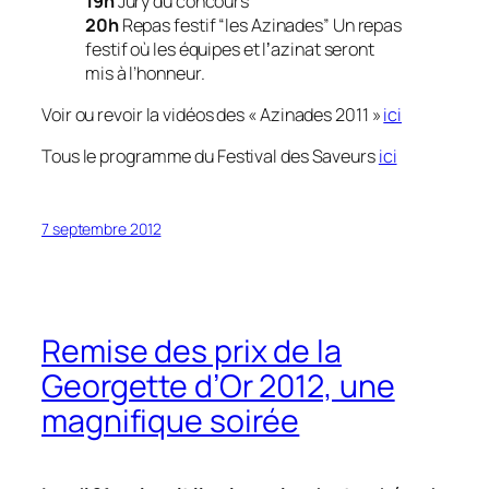
19h
Jury du concours
20h
Repas festif “les Azinades” Un repas
festif où les équipes et lʼazinat seront
mis à l’honneur.
Voir ou revoir la vidéos des «
Azinades 2011
»
ici
Tous le programme du Festival des Saveurs
ici
7 septembre 2012
Remise des prix de la
Georgette d’Or 2012, une
magnifique soirée