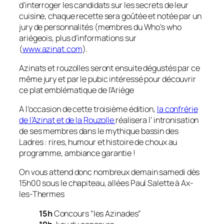
d’interroger les candidats sur les secrets de leur
cuisine, chaque recette sera goûtée et notée par un
jury de personnalités (membres du Who’s who
ariégeois, plus d’informations sur
(
www.azinat.com
).
Azinats et rouzolles seront ensuite dégustés par ce
même jury et par le pubic intéressé pour découvrir
ce plat emblématique de l’Ariège
A l’occasion de cette troisième édition,
la confrérie
de l’Azinat et de la Rouzolle
réalisera l’ intronisation
de ses membres dans le mythique bassin des
Ladres : rires, humour et histoire de choux au
programme, ambiance garantie !
On vous attend donc nombreux demain samedi dès
15h00 sous le chapiteau, allées Paul Salette à Ax-
les-Thermes
15h
Concours “les Azinades”