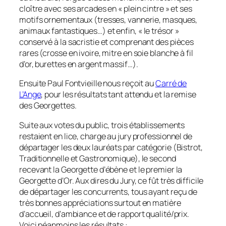
cloître avec ses arcades en « plein cintre » et ses
motifs ornementaux (tresses, vannerie, masques,
animaux fantastiques…) et enfin, «
le trésor
»
conservé à la sacristie et comprenant des pièces
rares (crosse en ivoire, mitre en soie blanche à fil
d’or, burettes en argent massif…).
Ensuite Paul Fontvieille nous reçoit au
Carré de
L’Ange
, pour les résultats tant attendu et la remise
des Georgettes.
Suite aux votes du public, trois établissements
restaient en lice, charge au jury professionnel de
départager les deux lauréats par catégorie (Bistrot,
Traditionnelle et Gastronomique), le second
recevant la Georgette d’ébène et le premier la
Georgette d’Or. Aux dires du Jury, ce fût très difficile
de départager les concurrents, tous ayant reçu de
très bonnes appréciations surtout en matière
d’accueil, d’ambiance et de rapport qualité/prix.
Voici néanmoins les résultats :