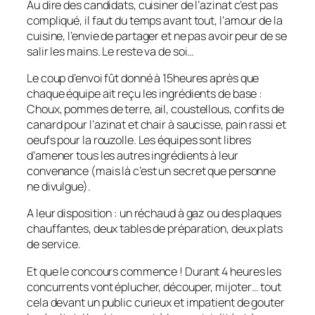
Au dire des candidats, cuisiner de l’azinat c’est pas
compliqué, il faut du temps avant tout, l’amour de la
cuisine, l’envie de partager et ne pas avoir peur de se
salir les mains. Le reste va de soi…
Le coup d’envoi fût donné à 15heures après que
chaque équipe ait reçu les ingrédients de base :
Choux, pommes de terre, ail, coustellous, confits de
canard pour l’azinat et chair à saucisse, pain rassi et
oeufs pour la rouzolle. Les équipes sont libres
d’amener tous les autres ingrédients à leur
convenance (mais là c’est un secret que personne
ne divulgue).
A leur disposition : un réchaud à gaz ou des plaques
chauffantes, deux tables de préparation, deux plats
de service.
Et que le concours commence ! Durant 4 heures les
concurrents vont éplucher, découper, mijoter… tout
cela devant un public curieux et impatient de gouter