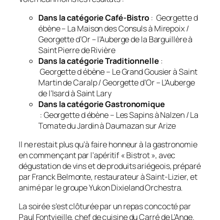
Dans la catégorie Café-Bistro
: Georgette d
ébène – La Maison des Consuls à Mirepoix /
Georgette d’Or – l’Auberge de la Barguillère à
Saint Pierre de Rivière
Dans la catégorie Traditionnelle
:
Georgette d ébène – Le Grand Gousier à Saint
Martin de Caralp / Georgette d’Or – L’Auberge
de l’Isard à Saint Lary
Dans la catégorie Gastronomique
: Georgette d ébène – Les Sapins à Nalzen / La
Tomate du Jardin à Daumazan sur Arize
Il ne restait plus qu’à faire honneur à la gastronomie
en commençant par l’apéritif « Bistrot », avec
dégustation de vins et de produits ariégeois, préparé
par Franck Belmonte, restaurateur à Saint-Lizier, et
animé par le groupe Yukon Dixieland Orchestra.
La soirée s’est clôturée par un repas concocté par
Paul Fontvieille, chef de cuisine du Carré de L’Ange.